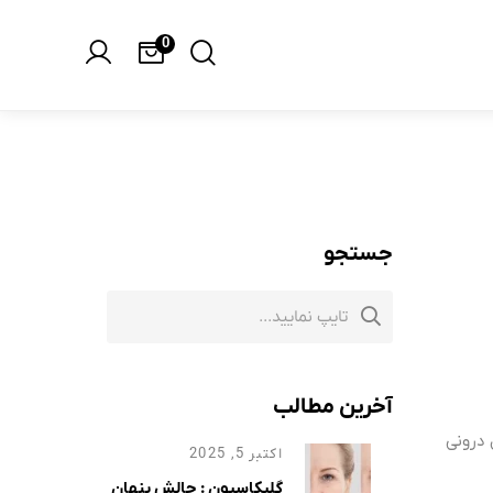
0
جستجو
آخرین مطالب
 درونی
اکتبر 5, 2025
گلیکاسیون : چالش پنهان