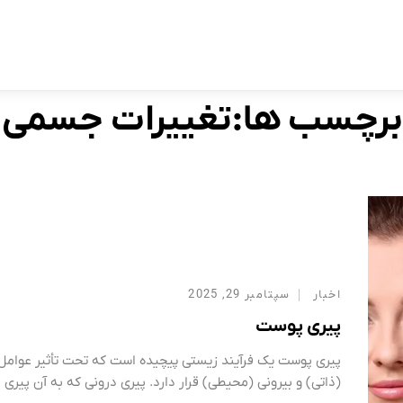
برچسب:
تغییرات جسمی
Home
برچسب ها:تغییرات جسمی
اخبار
سپتامبر 29, 2025
پیری پوست
پیری پوست یک فرآیند زیستی پیچیده است که تحت تأثیر عوامل
(ذاتی) و بیرونی (محیطی) قرار دارد. پیری درونی که به آن پیری