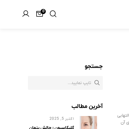
0
جستجو
آخرین مطالب
لتهابی
اکتبر 5, 2025
ی آن
گلیکاسیون : چالش پنهان