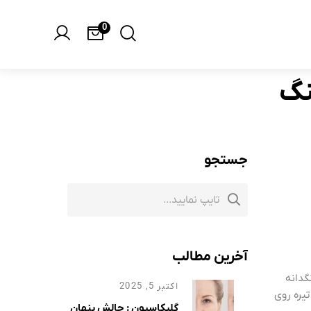
0
نگ
جستجو
آخرین مطالب
گدانه
اکتبر 5, 2025
تیره روی
گلیکاسیون : چالش پنهان