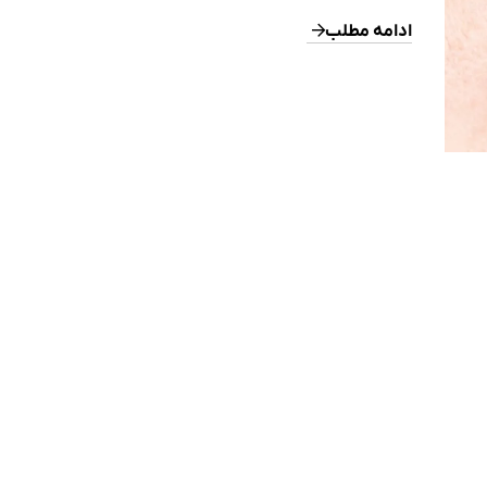
پوست می‌شود. این وضعیت می‌تواند ناشی از عوامل مختلفی باشد
جمله: تابش مزمن خورشید مانند کک‌ومک‌های خورشیدی تغییر
ادامه مطلب
هورمونی مانند ملاسما التهاب یا آسیب‌های پوستی مانند جوش یا 
داروها […]