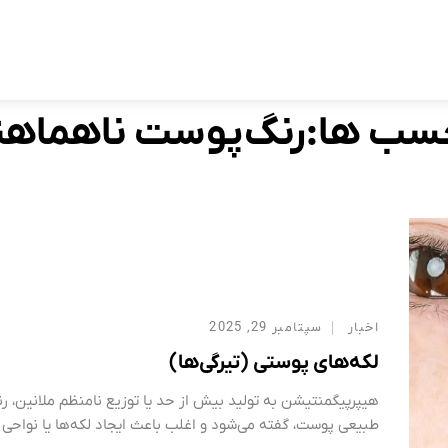
برچسب:
رنگ‌پوست ناهماهنگ
Home
سب ها:رنگ‌پوست ناهماه
اخبار
سپتامبر 29, 2025
لکه‌های پوستی (تیرگی‌ها)
هیپرپیگمنتیشن به تولید بیش از حد یا توزیع نامنظم ملانین، رن
طبیعی پوست، گفته می‌شود و اغلب باعث ایجاد لکه‌ها یا نواحی 