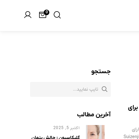
0
جستجو
برای
آخرین مطالب
اکتبر 5, 2025
 دارای
م که از جلبک نادر و شفاف Suizenji nori
گلیکاسیون : چالش پنهان