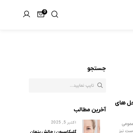
0
جستجو
حل های
آخرین مطالب
اکتبر 5, 2025
عمومی
وست نیز
گلیکاسیون : چالش پنهان