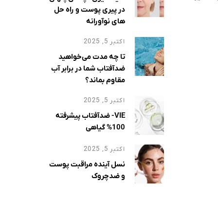
Glycation)، گلوکز اضافی به
در پیری پوست و راه حل
ود و
های نوآورانه
نهایی گلیکاسیون پیشرفته (AGEs) را ایجاد
اکتبر 5, 2025
تا چه مدت می‌خواهید
ضدآفتاب شما در برابر آب
مقاوم بماند؟
اکتبر 5, 2025
VIE- ضدآفتاب پیشرفته
100% گیاهی
اکتبر 5, 2025
نسل آینده مراقبت پوست
و ضدچروک