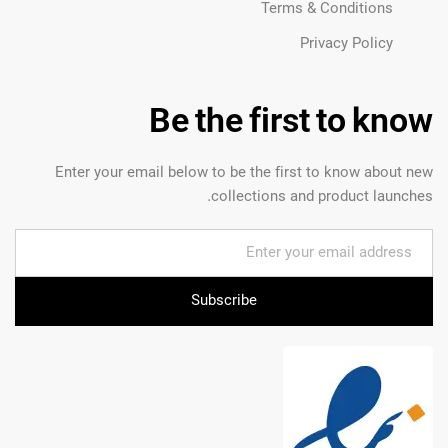
Terms & Conditions
Privacy Policy
Be the first to know
Enter your email below to be the first to know about new
collections and product launches.
Subscribe