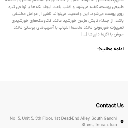
هیپرپیگمنتیشن به تولید بیش از حد یا توزیع نامنظم ملانین، رنگدانه
طبیعی پوست، گفته می‌شود و اغلب باعث ایجاد لکه‌ها یا نواحی تیره
روی پوست می‌شود. این وضعیت می‌تواند ناشی از عوامل مختلفی
باشد، از جمله: تابش مزمن خورشید مانند کک‌ومک‌های خورشیدی
تغییرات هورمونی مانند ملاسما التهاب یا آسیب‌های پوستی مانند
جوش یا اگزما داروها […]
ادامه مطلب
Contact Us
No. 5, Unit 5, 5th Floor, 1st Dead-End Alley, South Gandhi
Street, Tehran, Iran