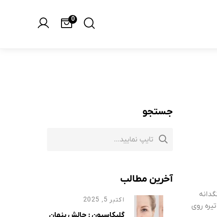
0
جستجو
آخرین مطالب
گدانه
اکتبر 5, 2025
تیره روی
گلیکاسیون : چالش پنهان