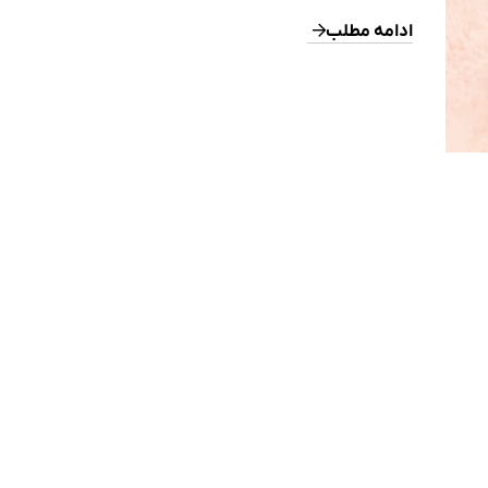
پوست می‌شود. این وضعیت می‌تواند ناشی از عوامل مختلفی باشد
جمله: تابش مزمن خورشید مانند کک‌ومک‌های خورشیدی تغییر
ادامه مطلب
هورمونی مانند ملاسما التهاب یا آسیب‌های پوستی مانند جوش یا 
داروها […]