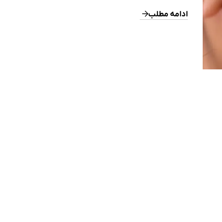
Transepidermal Water Loss یا TEWL و عدم نگهدار
پوست شود. عوامل طبیعی مرطوب‌کننده پوست g
ادامه مطلب
Factors یا NMFs مانند اوره، اسید لاکتیک و آمینو اسیدها، همر
لیپیدهای بین‌سلولی […]