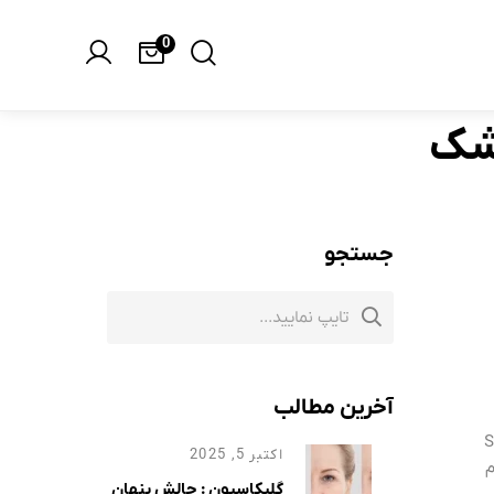
0
شک
جستجو
آخرین مطالب
 (Stratum
اکتبر 5, 2025
م
گلیکاسیون : چالش پنهان