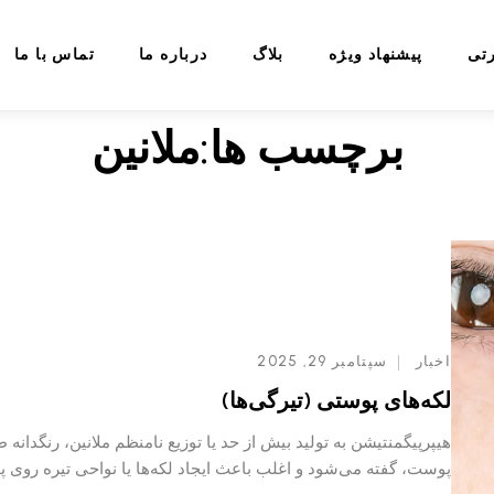
برچسب:
ملانین
بلاگ
درباره ما
تماس با ما
سوالات متداول
ب ها:ملانین
جستجو
(تیرگی‌ها)
آخرین م
لید بیش از حد یا توزیع نامنظم ملانین، رنگدانه طبیعی
و اغلب باعث ایجاد لکه‌ها یا نواحی تیره روی پوست