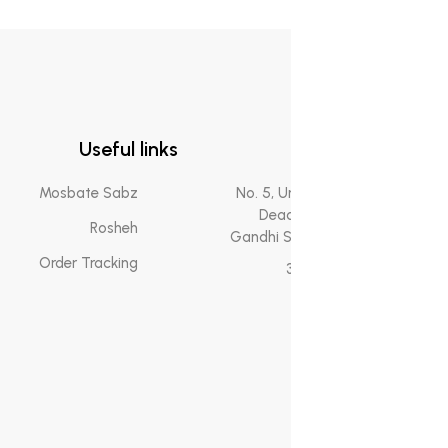
fomation
Useful links
act Us
Mosbate Sabz
No. 5, Un
Dead
ut Us
Rosheh
Gandhi St
FAQ
Order Tracking
itions
 Policy