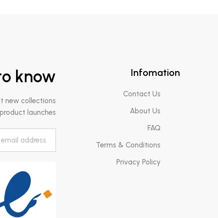
e the first to know
In
Cont
e the first to know about new collections
Abo
and product launches.
Terms & Cond
Privacy