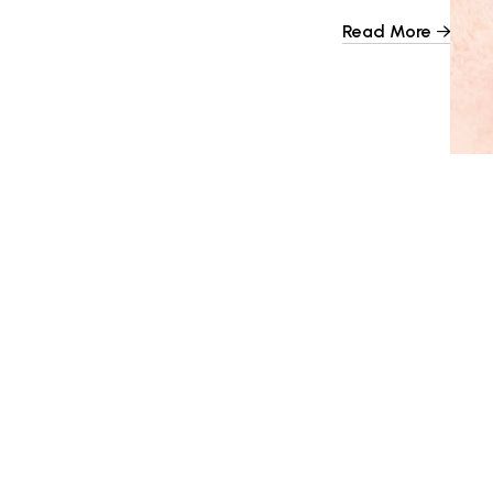
می‌تواند ناشی از عوامل مختلفی باشد، از جمله: تابش
 کک‌ومک‌های خورشیدی تغییرات هورمونی مانند ملاسما
پوستی مانند جوش یا اگزما داروها […]