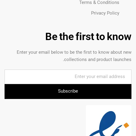
Terms & Conditions
Privacy Policy
Be the first to know
Enter your email below to be the first to know about new
collections and product launches.
Subscribe