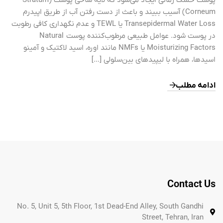
پوست خشک زمانی ایجاد می‌شود که لایه شاخی پوست (Stratum
Corneum) آسیب ببیند و باعث از دست رفتن آب از طریق اپیدرم
Transepidermal Water Loss یا TEWL و عدم نگهداری کافی رطوبت
در پوست شود. عوامل طبیعی مرطوب‌کننده پوست Natural
Moisturizing Factors یا NMFs مانند اوره، اسید لاکتیک و آمینو
اسیدها، همراه با لیپیدهای بین‌سلولی […]
ادامه مطلب
Contact Us
No. 5, Unit 5, 5th Floor, 1st Dead-End Alley, South Gandhi
Street, Tehran, Iran