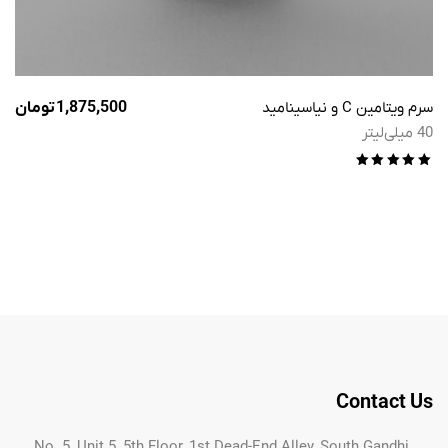
سرم ویتامین C و نیاسینامید
1,875,500
تومان
40 میلی‌لیتر
امتیاز
5.00
از 5
Contact Us
No. 5, Unit 5, 5th Floor, 1st Dead-End Alley, South Gandhi