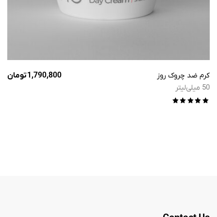
کرم ضد چروک روز
1,790,800
تومان
50 میلی‌لیتر
امتیاز
5.00
از 5