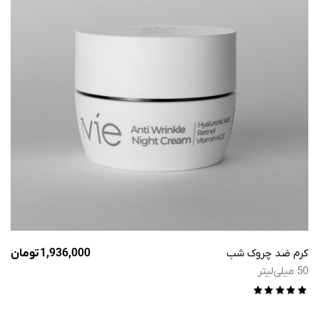
کرم ضد چروک شب
1,936,000
تومان
50 میلی‌لیتر
امتیاز
5.00
از 5