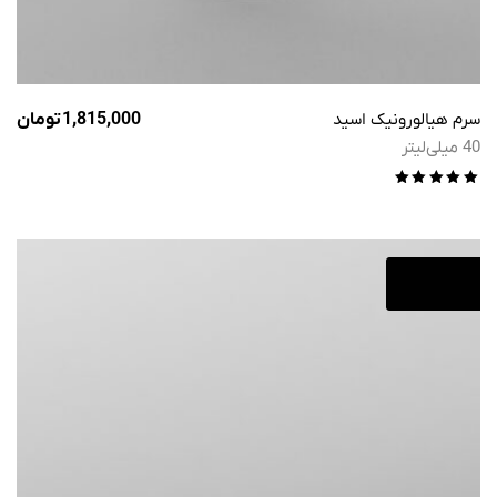
سرم هیالورونیک اسید
1,815,000
تومان
40 میلی‌لیتر
امتیاز
5.00
از 5