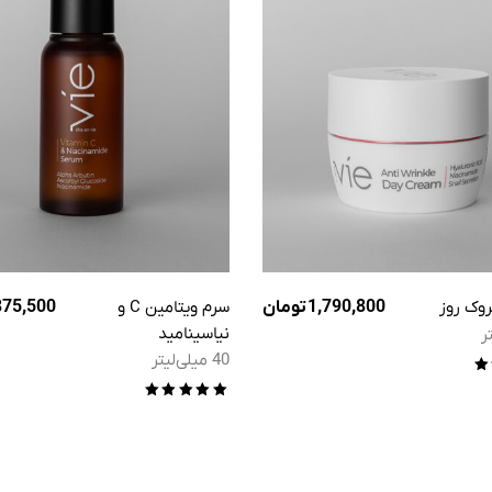
وک روز
1,790,800
تومان
سرم ویتامین C و
875,500
نیاسینامید
40 میلی‌لیتر
5
امتیاز
5.00
از 5