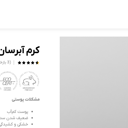
آبرسان
,
پوست خشک
,
محصولات پر فروش
,
مراقبت از پوست
,
مشکل
کرم آبرسان
(
3
بازخ
3
امتیازدهی
5.00
از 5 در
امتیازدهی
مشتری
مشکلات پوستی
پوست کم‌آب
ضعیف شدن سد 
خشکی و کشیدگی