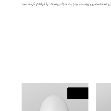
 با پشتیبانی متخصصین پوست، رطوبت طولانی‌مدت را فراهم کرده، سد