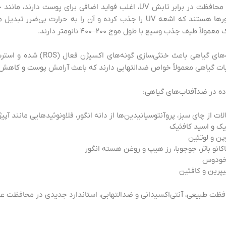
گیرند. این ترکیبات طبیعی علاوه بر محافظت در برابر تابش UV، اغلب فواید اضاف
برخی ترکیبات گیاهی دارای کروموفورها هستند که اشعه UV را جذب کرده و آن را ب
 طیف جذب وسیع با طول موج ۲۰۰–۴۰۰ نانومتر دارند.
یبات گیاهی معمولاً خواص ضدالتهابی دارند که باعث آرامش پوست و کاهش 
ده در ضدآفتاب‌های گیاهی:
الات از چای سبز، پروآنتوسیانیدین‌ها از دانه انگور، فلاونوئیدهایی مانند آپ
یک و اسید کافئیک
وپن و لوتئین
اکائو باتر، جوجوبا، رز هیپ و روغن هسته انگور
طوخودوس
یپرین و کافئین
حافظت طبیعی، آنتی‌اکسیدانی و ضدالتهابی، استاندارد جدیدی در محافظت علمی