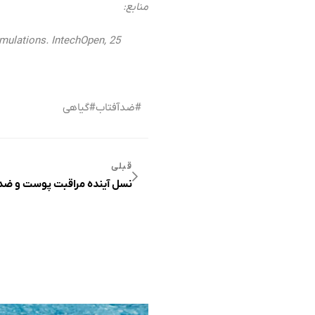
منابع:
rmulations. IntechOpen, 25
ضدآفتاب
گیاهی
قبلی
نسل آینده مراقبت پوست و ض