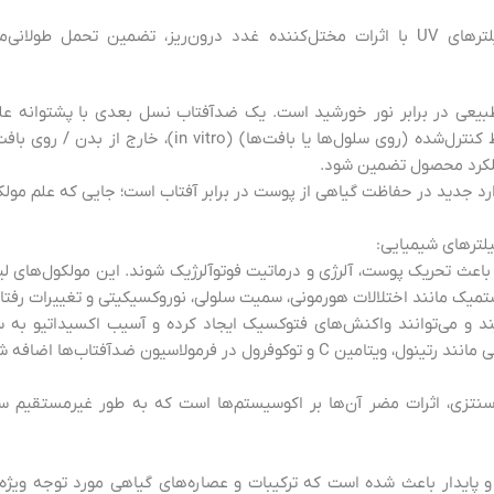
ایمنی سم شناسی: فاقد فیلترهای UV با اثرات مختل‌کننده غدد درون‌ریز، تضمین 
بیعی در برابر نور خورشید است. یک ضدآفتاب نسل بعدی با پشتوانه عل
عملکرد محصول تضمین شود.
یلترهای شیمیایی:
ایی UV ممکن است باعث تحریک پوست، آلرژی و درماتیت فوتوآلرژیک شوند. این مولکو
میک مانند اختلالات هورمونی، سمیت سلولی، نوروکسیکیتی و تغییرات رفتاری
U ناپایدار هستند و می‌توانند واکنش‌های فتوکسیک ایجاد کرده و آسیب اکسیداتیو
فرول در فرمولاسیون ضدآفتاب‌ها اضافه شده‌اند.
ی دیگر از معایب فیلترهای UV سنتزی، اثرات مضر آن‌ها بر اکوسیستم‌ها است که به طور غیرم
و پایدار باعث شده است که ترکیبات و عصاره‌های گیاهی مورد توجه ویژه 