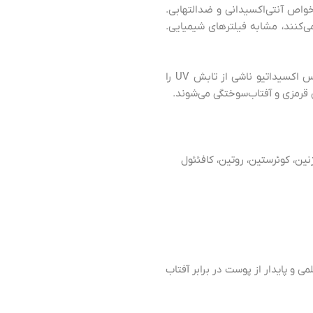
ی برای پوست دارند، مانند خواص آنتی‌اکسیدانی و ضدالتهابی.
ه حرارت بی‌ضرر تبدیل می‌کنند، مشابه فیلترهای شیمیایی.
آنتی‌اکسیدان‌های موجود در عصاره‌های گیاهی باعث خنثی‌سازی گونه‌های اکسیژن فعال (ROS) شده و استرس اکسیداتیو ناشی از تابش UV را
قرمزی و آفتاب‌سوختگی می‌شوند.
یژنین، کوئرستین، روتین، کافئئول
 و پایدار از پوست در برابر آفتاب