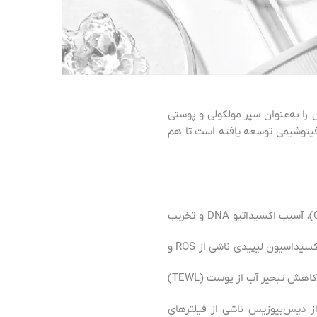
بلکه آن را به‌عنوان سپر مولکولی و پوستی
د پوستی و فیتوشیمی توسعه یافته است تا هم
محافظت طیف وسیع (UVA/UVB/HEVL): جلوگیری از تشکیل دایمرهای پیریمیدین سیکلوبوتان (CPDs)، آسیب اکسیداتیو DNA و تخریب
کمپلکس فیتوآنتی‌اکسیدان: سرشار از پلی‌فنول‌ها و فلاونوئیدها که به اثبات رسیده است باعث مهار پراکسیداسیون لیپیدی ناشی از ROS و
حفظ سد پوستی: لیپیدها و پلی‌ساکاریدهای گیاهی باعث تقویت انسجام لایه شاخی پوست و بهینه‌سازی کاهش تبخیر آب از پوست (TEWL)
از دیس‌بیوزیس ناشی از فیلترهای