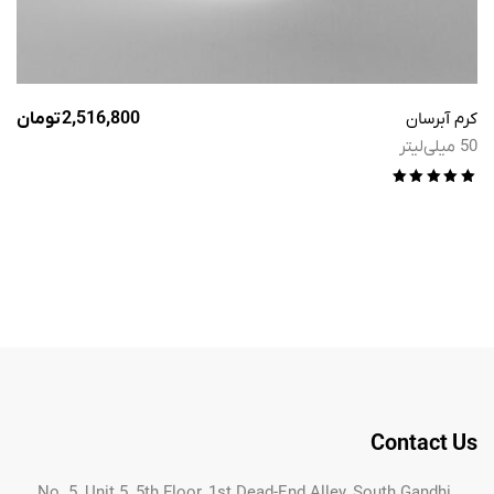
کرم آبرسان
2,516,800
تومان
50 میلی‌لیتر
امتیاز
5.00
از 5
Contact Us
No. 5, Unit 5, 5th Floor, 1st Dead-End Alley, South Gandhi