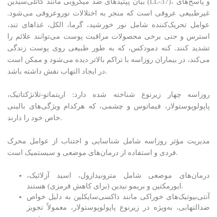
بیان پپتیدهای ضد میکروبی مانند کاتلی‌سیدین (LL-37)، و پاسخ‌های
غیرطبیعی عروقی است که منجر به اختلالات نوروعروقی می‌شود.
عوامل تحریک‌کننده شامل نور خورشید، گرما، الکل، غذاهای تند،
استرس و حتی برخی محصولات مراقبت پوست می‌توانند علائم را
تشدید کنند. کنه دمودکس، که به طور طبیعی روی پوست زندگی
می‌کند، در بیماران روزاسه با تراکم بالاتر دیده می‌شود و ممکن است
در ایجاد التهاب نقش داشته باشد.
روزاسه چهار زیرنوع شناخته شده دارد: اریتماتو-تلانژکتاتیک،
پاپولوپوستولار، فیماتوس و چشمی، که هرکدام ویژگی‌های بالینی
خاص خود را دارند.
مدیریت مؤثر روزاسه شامل شناسایی و اجتناب از عوامل محرک
فردی و استفاده از درمان‌های موضعی و سیستمیک است.
درمان‌های موضعی شامل مترونیدازول، اسید آزلائیک،
ایورمکتین و بریمو نیدین (برای کاهش قرمزی) هستند.
آنتی‌بیوتیک‌های خوراکی مانند داکسی‌سایکلین به دلیل خواص
ضدالتهابی، به‌ویژه در زیرنوع پاپولوپوستولار، معمولاً تجویز